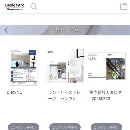
google-site-verification=MlSeAnP1h7pmVgVVF4eWAFe0JpyKeJibhWR
XTIBcdUs
「建材」一覧
D-RYNE
ランドリーストレ
室内階段カタログ
ージ パンフレッ
_20250523
ト
コンテンツを開く
コンテンツを開く
コンテンツを開く