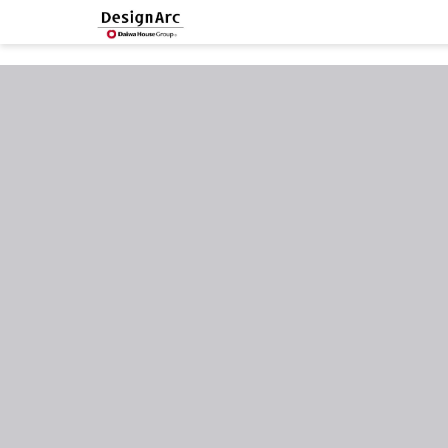
google-site-verification=MlSeAnP1h7pmVgVVF4eWAFe0JpyKeJibhW